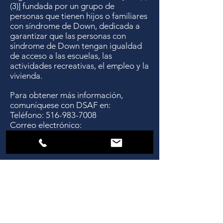
(3)] fundada por un grupo de
personas que tienen hijos o familiares
con síndrome de Down, dedicada a
garantizar que las personas con
síndrome de Down tengan igualdad
de acceso a las escuelas, las
actividades recreativas, el empleo y la
vivienda.
Para obtener más información,
comuníquese con DSAF en:
Teléfono: 516-983-7008
Correo electrónico:
dsaf03@gmail.com
ÚNASE A NUESTRA LISTA DE
CORREOS
SIGN UP FOR OUR MAILING LIST >>