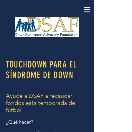
TOUCHDOWN PARA EL
SÍNDROME DE DOWN
Ayude a DSAF a recaudar
fondos esta temporada de
fútbol
¿Qué hacer?