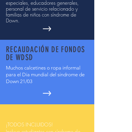
especiales, educadores
generales,
personal de servicio relacionado y
familias de niños con síndrome de
Down.
RECAUDACIÓN DE FONDOS
DE WDSD
Muchos calcetines o ropa informal
para el Día mundial del síndrome de
Down 21/03
CONFERENCIA ANUAL
¡TODOS INCLUIDOS!
Incluye estudiantes con síndrome de